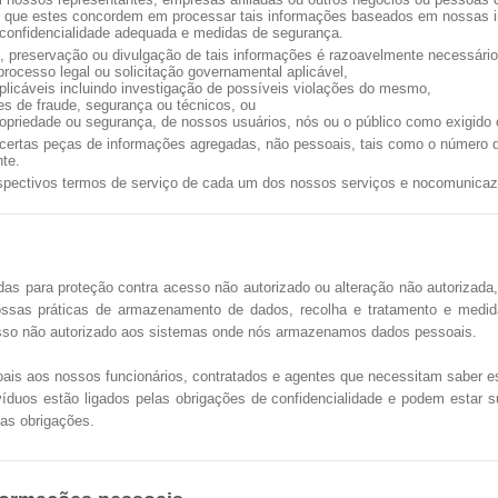
 que estes concordem em processar tais informações baseados em nossas i
a confidencialidade adequada e medidas de segurança.
, preservação ou divulgação de tais informações é razoavelmente necessário
 processo legal ou solicitação governamental aplicável,
aplicáveis incluindo investigação de possíveis violações do mesmo,
ões de fraude, segurança ou técnicos, ou
propriedade ou segurança, de nossos usuários, nós ou o público como exigido o
certas peças de informações agregadas, não pessoais, tais como o número d
nte.
espectivos termos de serviço de cada um dos nossos serviços e nocomunicaz
s para proteção contra acesso não autorizado ou alteração não autorizada,
nossas práticas de armazenamento de dados, recolha e tratamento e med
cesso não autorizado aos sistemas onde nós armazenamos dados pessoais.
is aos nossos funcionários, contratados e agentes que necessitam saber e
duos estão ligados pelas obrigações de confidencialidade e podem estar suje
as obrigações.