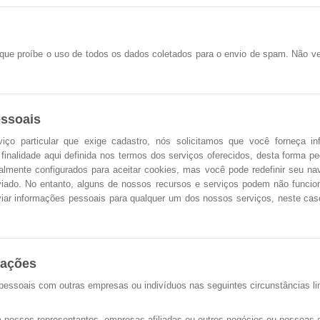
 que proíbe o uso de todos os dados coletados para o envio de spam. Não v
essoais
ço particular que exige cadastro, nós solicitamos que você forneça 
finalidade aqui definida nos termos dos serviços oferecidos, desta forma p
almente configurados para aceitar cookies, mas você pode redefinir seu n
iado. No entanto, alguns de nossos recursos e serviços podem não funcio
viar informações pessoais para qualquer um dos nossos serviços, neste ca
mações
essoais com outras empresas ou indivíduos nas seguintes circunstâncias li
nossos representantes, empresas afiliadas ou outros negócios ou pessoas c