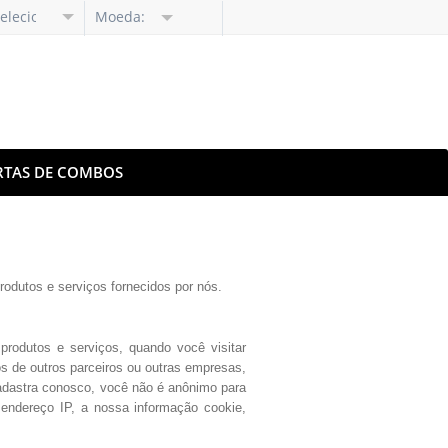
elecione
Moeda:
dioma
RTAS DE COMBOS
rodutos e serviços fornecidos por nós.
odutos e serviços, quando você visitar
 de outros parceiros ou outras empresas,
cadastra conosco, você não é anônimo para
endereço IP, a nossa informação cookie,