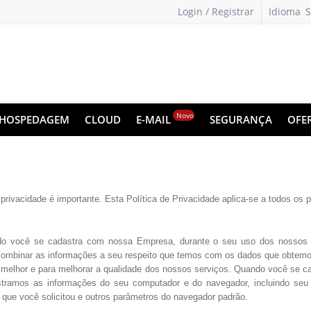
Login / Registrar
Idioma
S
o
i
Novo
HOSPEDAGEM
CLOUD
E-MAIL
SEGURANÇA
OFE
vacidade é importante. Esta Política de Privacidade aplica-se a todos os p
do você se cadastra com nossa Empresa, durante o seu uso dos nossos pr
ombinar as informações a seu respeito que temos com os dados que obtemos
a melhor e para melhorar a qualidade dos nossos serviços. Quando você se 
tramos as informações do seu computador e do navegador, incluindo seu 
a que você solicitou e outros parâmetros do navegador padrão.