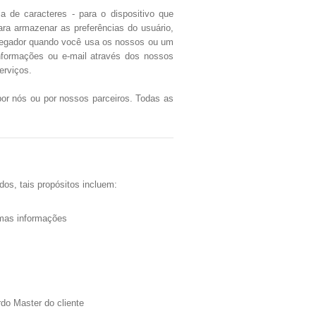
de caracteres - para o dispositivo que
ara armazenar as preferências do usuário,
vegador quando você usa os nossos ou um
informações ou e-mail através dos nossos
erviços.
por nós ou por nossos parceiros. Todas as
os, tais propósitos incluem:
smas informações
do Master do cliente