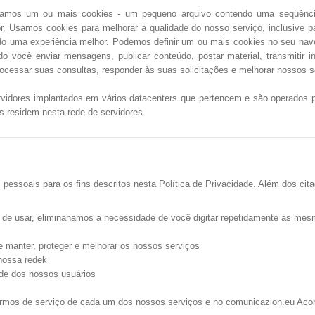
amos um ou mais cookies - um pequeno arquivo contendo uma seqüência 
r. Usamos cookies para melhorar a qualidade do nosso serviço, inclusive p
ndo uma experiência melhor. Podemos definir um ou mais cookies no seu na
o você enviar mensagens, publicar conteúdo, postar material, transmitir 
rocessar suas consultas, responder às suas solicitações e melhorar nossos s
servidores implantados em vários datacenters que pertencem e são operados 
 residem nesta rede de servidores.
essoais para os fins descritos nesta Política de Privacidade. Além dos citad
s de usar, eliminanamos a necessidade de você digitar repetidamente as me
de manter, proteger e melhorar os nossos serviços
 nossa redek
ade dos nossos usuários
ermos de serviço de cada um dos nossos serviços e no comunicazion.eu Acor