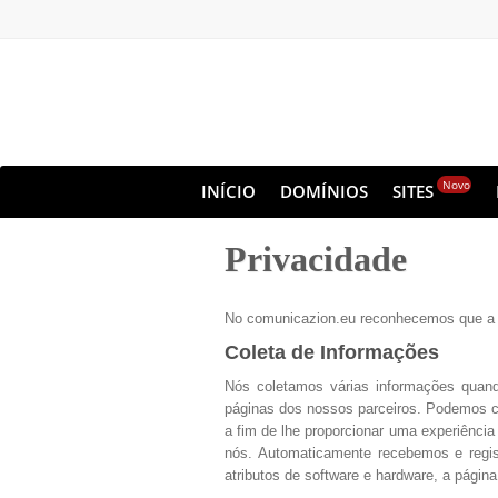
Novo
INÍCIO
DOMÍNIOS
SITES
Privacidade
No comunicazion.eu reconhecemos que a pri
Coleta de Informações
Nós coletamos várias informações quan
páginas dos nossos parceiros. Podemos c
a fim de lhe proporcionar uma experiênci
nós. Automaticamente recebemos e regis
atributos de software e hardware, a págin