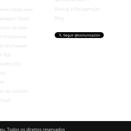
x
Backup e Recuperação
idores Dedicados
Blog
edagem Cloud
rutor de Sites
l Profissional
le Workspace
l Titã
ficados SSL
ock
ium
tas de Combos
Cloud
eu. Todos os direitos reservados