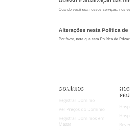
Acesso e atualização das i
Quando você usa nossos serviços, nos esf
Alterações nesta Política de
Por favor, note que esta Política de Pri
DOMÍNIOS
HOS
PRO
Registrar Domínio
Hosp
Ver Preços do Domínio
Hosp
Registrar Domínios em
Massa
Reve