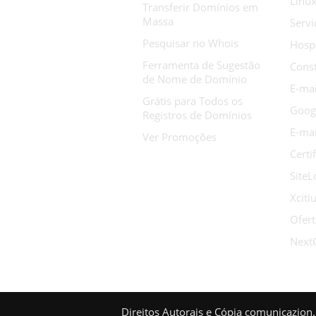
Linu
Transferir Domínios em
Massa
Serv
Pesquisar no Whois
Hosp
Ferramenta de Sugestão
Const
de Nome de Domínio
E-mai
Grátis para Todos os
Goog
Registros de Domínios
E-mai
Ver Promoções
Certi
SiteL
Xcit
Ofer
Next
Direitos Autorais e Cópia comunicazion.