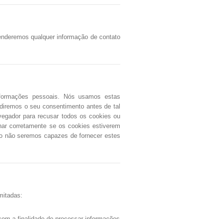
enderemos qualquer informação de contato
informações pessoais. Nós usamos estas
ediremos o seu consentimento antes de tal
avegador para recusar todos os cookies ou
nar corretamente se os cookies estiverem
so não seremos capazes de fornecer estes
mitadas:
om a finalidade de processar informações