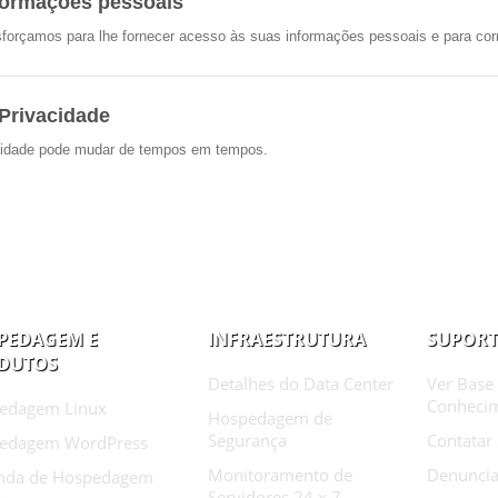
nformações pessoais
orçamos para lhe fornecer acesso às suas informações pessoais e para corri
 Privacidade
vacidade pode mudar de tempos em tempos.
PEDAGEM E
INFRAESTRUTURA
SUPORT
DUTOS
Detalhes do Data Center
Ver Base
Conheci
edagem Linux
Hospedagem de
Segurança
Contatar
edagem WordPress
Monitoramento de
Denuncia
nda de Hospedagem
Servidores 24 x 7