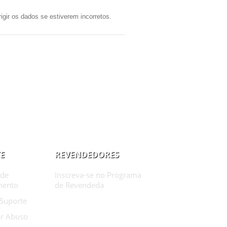
gir os dados se estiverem incorretos.
E
REVENDEDORES
 de
Inscreva-se no Programa
mento
de Revendeda
 Suporte
r Abuso