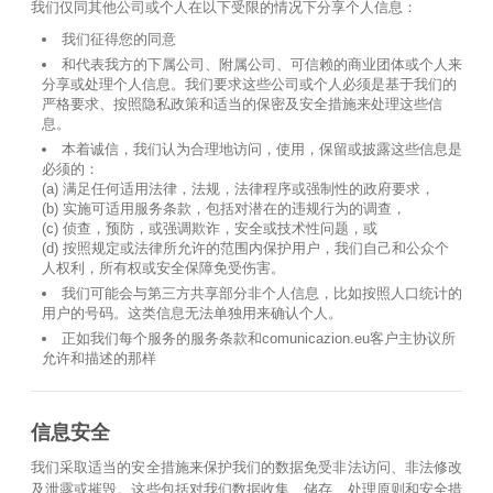
我们仅同其他公司或个人在以下受限的情况下分享个人信息：
我们征得您的同意
和代表我方的下属公司、附属公司、可信赖的商业团体或个人来
分享或处理个人信息。我们要求这些公司或个人必须是基于我们的
严格要求、按照隐私政策和适当的保密及安全措施来处理这些信
息。
本着诚信，我们认为合理地访问，使用，保留或披露这些信息是
必须的：
(a) 满足任何适用法律，法规，法律程序或强制性的政府要求，
(b) 实施可适用服务条款，包括对潜在的违规行为的调查，
(c) 侦查，预防，或强调欺诈，安全或技术性问题，或
(d) 按照规定或法律所允许的范围内保护用户，我们自己和公众个
人权利，所有权或安全保障免受伤害。
我们可能会与第三方共享部分非个人信息，比如按照人口统计的
用户的号码。这类信息无法单独用来确认个人。
正如我们每个服务的服务条款和comunicazion.eu客户主协议所
允许和描述的那样
信息安全
我们采取适当的安全措施来保护我们的数据免受非法访问、非法修改
及泄露或摧毁。这些包括对我们数据收集、储存、处理原则和安全措